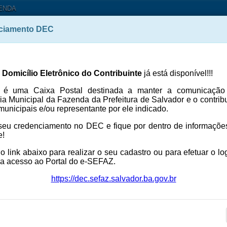
ZENDA
ciamento DEC
Autenticação dos serviços Sefa
Online
 Domicílio Eletrônico do Contribuinte
já está disponível!!!
é uma Caixa Postal destinada a manter a comunicação 
ia Municipal da Fazenda da Prefeitura de Salvador e o contrib
 municipais e/ou representante por ele indicado.
seu credenciamento no DEC e fique por dentro de informaçõe
e!
o link abaixo para realizar o seu cadastro ou para efetuar o lo
ua acesso ao Portal do e-SEFAZ.
eSEFAZ
https://dec.sefaz.salvador.ba.gov.br